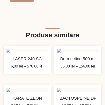
Produse similare
LASER 240 SC
Bermectine 500 ml
Interval
Interv
6,00
lei
–
570,00
lei
35,00
lei
–
156,00
lei
de
de
prețuri:
prețur
6,00 lei
35,00 
până
până
la
la
KARATE ZEON
BACTOSPEINE DF
570,00 lei
156,00