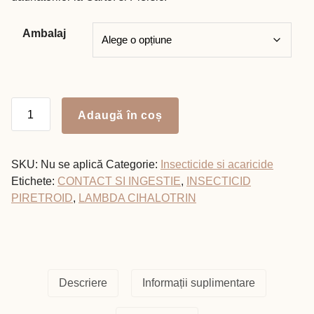
Ambalaj
Cantitate
Adaugă în coș
PATROL
2,5
WG
SKU:
Nu se aplică
Categorie:
Insecticide si acaricide
Etichete:
CONTACT SI INGESTIE
,
INSECTICID
PIRETROID
,
LAMBDA CIHALOTRIN
Descriere
Informații suplimentare