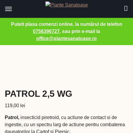
Puteti plasa comenzi online, la numărul de telefon
0756396727
, sau prin e-mail la
office@plantesanatoase.ro
Sari
la
conținut
PATROL 2,5 WG
119,00
lei
Patrol,
insecticid piretroid, cu actiune de contact si de
ingestie, cu un spectru larg de actiune pentru combaterea
daunatorilor la Cartof si Piersic.