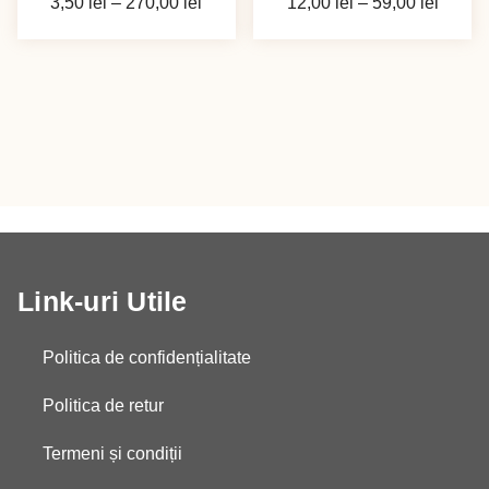
Interval
Interva
3,50
lei
–
270,00
lei
12,00
lei
–
59,00
lei
de
de
prețuri:
prețuri
3,50 lei
12,00 
până
până
la
la
270,00 lei
59,00 
Link-uri Utile
Politica de confidențialitate
Politica de retur
Termeni și condiții