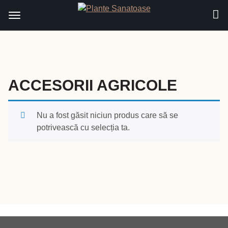
Sari
la
conținut
ACCESORII AGRICOLE
Nu a fost găsit niciun produs care să se
potrivească cu selecția ta.