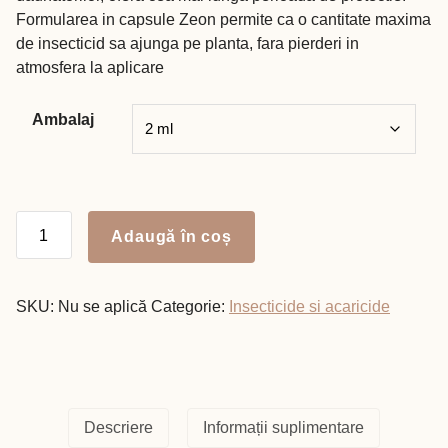
până
Formularea in capsule Zeon permite ca o cantitate maxima
la
de insecticid sa ajunga pe planta, fara pierderi in
270,00 lei
atmosfera la aplicare
Ambalaj
Cantitate
Adaugă în coș
KARATE
ZEON
SKU:
Nu se aplică
Categorie:
Insecticide si acaricide
Descriere
Informații suplimentare