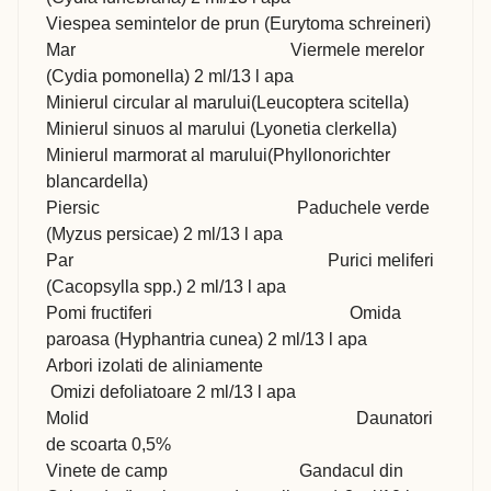
Viespea semintelor de prun (Eurytoma schreineri)
Mar Viermele merelor
(Cydia pomonella) 2 ml/13 l apa
Minierul circular al marului(Leucoptera scitella)
Minierul sinuos al marului (Lyonetia clerkella)
Minierul marmorat al marului(Phyllonorichter
blancardella)
Piersic Paduchele verde
(Myzus persicae) 2 ml/13 l apa
Par Purici meliferi
(Cacopsylla spp.) 2 ml/13 l apa
Pomi fructiferi Omida
paroasa (Hyphantria cunea) 2 ml/13 l apa
Arbori izolati de aliniamente
Omizi defoliatoare 2 ml/13 l apa
Molid Daunatori
de scoarta 0,5%
Vinete de camp Gandacul din