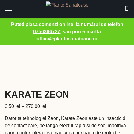
Puteti plasa comenzi online, la numărul de telefon
0756396727
, sau prin e-mail la
office@plantesanatoase.ro
Sari
la
conținut
KARATE ZEON
Interval
3,50
lei
–
270,00
lei
de
Datorita tehnologiei Zeon, Karate Zeon este un insecticid
prețuri:
de contact care, pe langa efectul rapid si de soc impotriva
3,50 lei
daunatorilor, ofera cea mai lunga perioada de protectie.