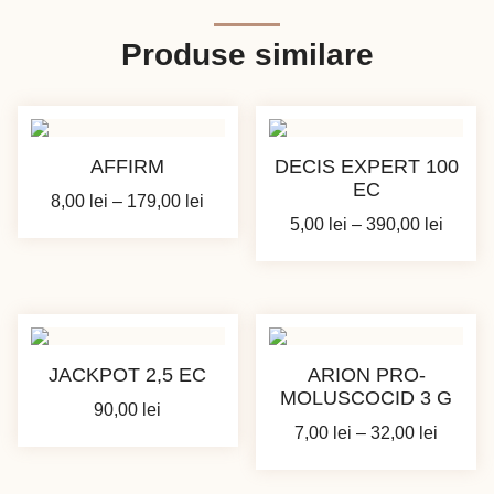
Produse similare
AFFIRM
DECIS EXPERT 100
EC
Interval
8,00
lei
–
179,00
lei
Interva
5,00
lei
–
390,00
lei
de
de
prețuri:
prețuri
8,00 lei
5,00 le
până
până
la
la
179,00 lei
JACKPOT 2,5 EC
ARION PRO-
390,00
MOLUSCOCID 3 G
90,00
lei
Interva
7,00
lei
–
32,00
lei
de
prețuri: