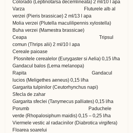
Colorado (Leptinotarsa decemlineata) 2 ml/10 l apa
Varza Fluturele alb al
verzei (Pieris brassicae) 2 ml/13 l apa
Molia verzei (Plutella maculilipennis xylostella)
Buha verzei (Mamestra brassicae)
Ceapa Tripsul
comun (Thrips alii) 2 ml/10 l apa
Cereale paioase
Plosnitele cerealelor (Eurygaster si Aelia) 0,15 l/ha
Gandacul balos (Lema melanopa)
Rapita Gandacul
lucios (Meligethes aeneus) 0,15 l/ha
Gargarita tulpinilor (Ceutorhynchus napi)
Sfecla de zahar
Gargarita sfeclei (Tanymecus palliates) 0,15 l/ha
Porumb Paduchele
verde (Rhopalosiphum maidis) 0,15 – 0,25 l/ha
Viermele vestic al radacinilor (Diabrotica virgifera)
Floarea soarelui