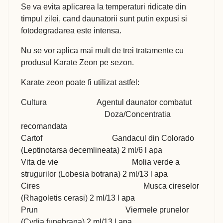
Se va evita aplicarea la temperaturi ridicate din
timpul zilei, cand daunatorii sunt putin expusi si
fotodegradarea este intensa.
Nu se vor aplica mai mult de trei tratamente cu
produsul Karate Zeon pe sezon.
Karate zeon poate fi utilizat astfel:
Cultura Agentul daunator combatut
Doza/Concentratia
recomandata
Cartof Gandacul din Colorado
(Leptinotarsa decemlineata) 2 ml/6 l apa
Vita de vie Molia verde a
strugurilor (Lobesia botrana) 2 ml/13 l apa
Cires Musca cireselor
(Rhagoletis cerasi) 2 ml/13 l apa
Prun Viermele prunelor
(Cydia funebrana) 2 ml/13 l apa