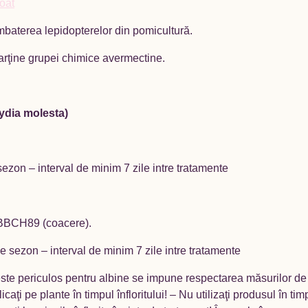
oat
baterea lepidopterelor din pomicultură.
arţine grupei chimice avermectine.
ydia molesta)
zon – interval de minim 7 zile intre tratamente
– BBCH89 (coacere).
pe sezon – interval de minim 7 zile intre tratamente
este periculos pentru albine se impune respectarea măsurilor de p
caţi pe plante în timpul înfloritului! – Nu utilizaţi produsul în ti