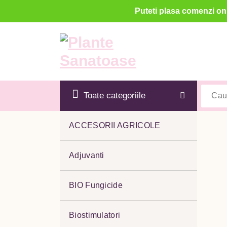
Puteti plasa comenzi onl
Sari
la
conținut
Toate categoriile
ACCESORII AGRICOLE
Adjuvanti
BIO Fungicide
Biostimulatori