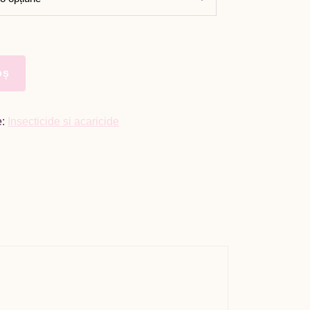
i
oș
e:
Insecticide si acaricide