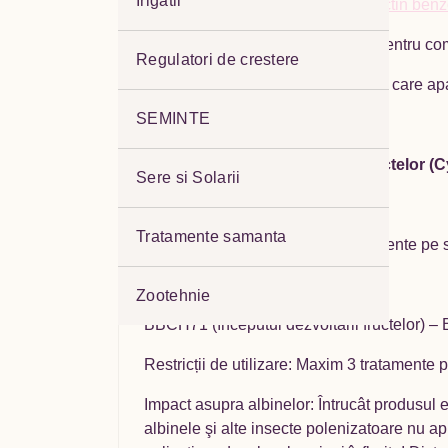
Irigatii
Substanța activă: 9,5 g/kg emamectin benz
AFFIRM OPTI este un insecticid pentru com
Regulatori de crestere
Este un produs de origine naturală care ap
SEMINTE
Cais
Dăunator:
Molia europeană a fructelor (C
Sere si Solarii
Doza de utilizare: 2,5 kg/ha
Tratamente samanta
Număr maxim de aplicări: 3 tratamente pe se
Mod de utilizare
Zootehnie
BBCH71 (începutul dezvoltării fructelor) 
Restricții de utilizare: Maxim 3 tratamente 
Impact asupra albinelor: Întrucât produsul 
albinele şi alte insecte polenizatoare nu apli