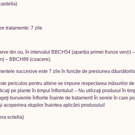
cardella)
re tratamente: 7 zile
arve din ou, în intervalul BBCH54 (apariția primei frunze verzi) 
mm) – BBCH89 (coacere).
atamentele succesive este 7 zile în funcție de presiunea dăunătorilo
este periculos pentru albine se impune respectarea măsurilor de p
caţi pe plante în timpul înfloritului! – Nu utilizaţi produsul în ti
rugeţi buruienile înflorite înainte de tratament! În serele în care 
i acoperirea stupilor înaintea aplicării produsului!
ra scitella)