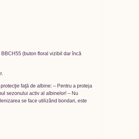
– BBCH55 (buton floral vizibil dar încă
r.
rotecţie faţă de albine: – Pentru a proteja
mpul sezonului activ al albinelor! – Nu
polenizarea se face utilizând bondari, este