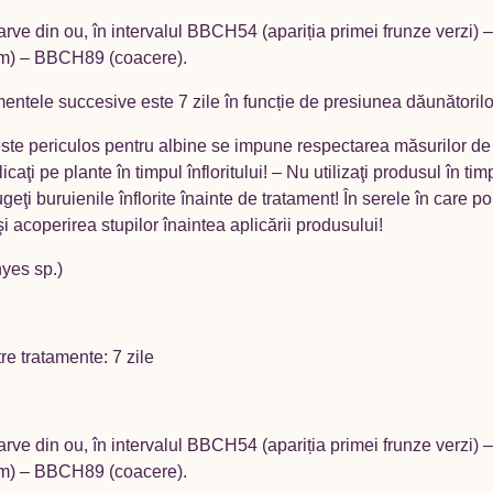
arve din ou, în intervalul BBCH54 (apariția primei frunze verzi) 
mm) – BBCH89 (coacere).
atamentele succesive este 7 zile în funcție de presiunea dăunătorilo
este periculos pentru albine se impune respectarea măsurilor de p
caţi pe plante în timpul înfloritului! – Nu utilizaţi produsul în ti
rugeţi buruienile înflorite înainte de tratament! În serele în care 
i acoperirea stupilor înaintea aplicării produsului!
hyes sp.)
re tratamente: 7 zile
arve din ou, în intervalul BBCH54 (apariția primei frunze verzi) 
mm) – BBCH89 (coacere).