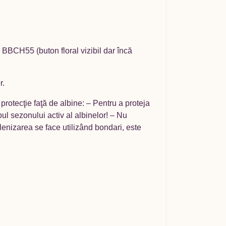
– BBCH55 (buton floral vizibil dar încă
r.
rotecţie faţă de albine: – Pentru a proteja
mpul sezonului activ al albinelor! – Nu
polenizarea se face utilizând bondari, este