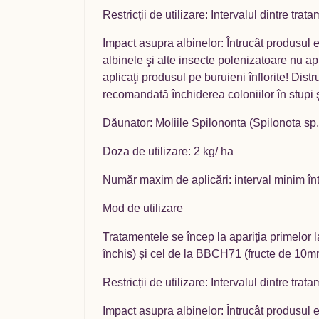
Restricții de utilizare: Intervalul dintre tr
Impact asupra albinelor: Întrucât produsul 
albinele şi alte insecte polenizatoare nu apli
aplicaţi produsul pe buruieni înflorite! Dist
recomandată închiderea coloniilor în stupi ş
Dăunator: Moliile Spilononta (Spilonota sp.
Doza de utilizare: 2 kg/ ha
Număr maxim de aplicări: interval minim înt
Mod de utilizare
Tratamentele se încep la apariția primelor l
închis) și cel de la BBCH71 (fructe de 10
Restricții de utilizare: Intervalul dintre tr
Impact asupra albinelor: Întrucât produsul 