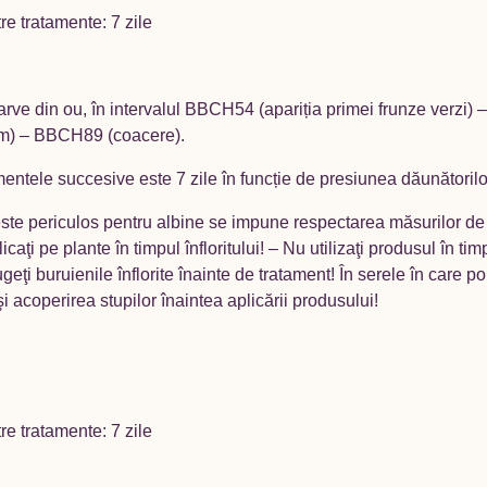
re tratamente: 7 zile
arve din ou, în intervalul BBCH54 (apariția primei frunze verzi) 
mm) – BBCH89 (coacere).
atamentele succesive este 7 zile în funcție de presiunea dăunătorilo
este periculos pentru albine se impune respectarea măsurilor de p
caţi pe plante în timpul înfloritului! – Nu utilizaţi produsul în ti
rugeţi buruienile înflorite înainte de tratament! În serele în care 
i acoperirea stupilor înaintea aplicării produsului!
re tratamente: 7 zile