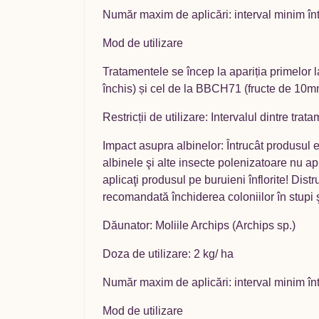
Număr maxim de aplicări: interval minim înt
Mod de utilizare
Tratamentele se încep la apariția primelor l
închis) și cel de la BBCH71 (fructe de 10
Restricții de utilizare: Intervalul dintre tr
Impact asupra albinelor: Întrucât produsul 
albinele şi alte insecte polenizatoare nu apli
aplicaţi produsul pe buruieni înflorite! Dist
recomandată închiderea coloniilor în stupi ş
Dăunator: Moliile Archips (Archips sp.)
Doza de utilizare: 2 kg/ ha
Număr maxim de aplicări: interval minim înt
Mod de utilizare