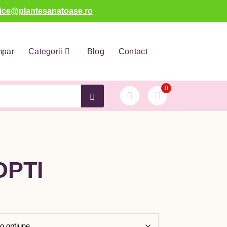
fice@plantesanatoase.ro
mpar
Categorii
Blog
Contact
0
OPTI