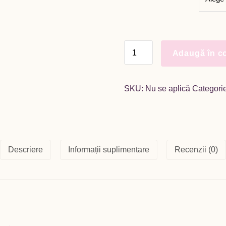
9,00 lei
până
la
179,00 le
Cantitate
Adaugă în c
AFFIRM
OPTI
SKU:
Nu se aplică
Categori
Descriere
Informații suplimentare
Recenzii (0)