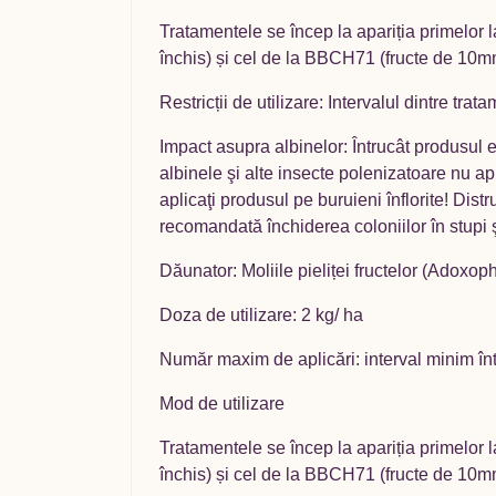
Tratamentele se încep la apariția primelor l
închis) și cel de la BBCH71 (fructe de 10
Restricții de utilizare: Intervalul dintre tr
Impact asupra albinelor: Întrucât produsul 
albinele şi alte insecte polenizatoare nu apli
aplicaţi produsul pe buruieni înflorite! Dist
recomandată închiderea coloniilor în stupi ş
Dăunator: Moliile pieliței fructelor (Adoxop
Doza de utilizare: 2 kg/ ha
Număr maxim de aplicări: interval minim înt
Mod de utilizare
Tratamentele se încep la apariția primelor l
închis) și cel de la BBCH71 (fructe de 10