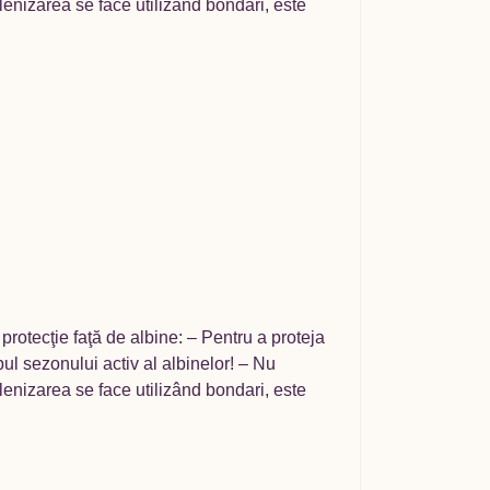
polenizarea se face utilizând bondari, este
rotecţie faţă de albine: – Pentru a proteja
mpul sezonului activ al albinelor! – Nu
polenizarea se face utilizând bondari, este