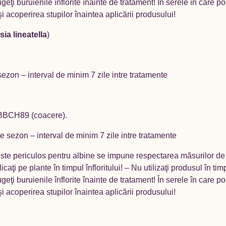
rugeţi buruienile înflorite înainte de tratament! În serele în care 
i acoperirea stupilor înaintea aplicării produsului!
sia lineatella
)
zon – interval de minim 7 zile intre tratamente
– BBCH89 (coacere).
pe sezon – interval de minim 7 zile intre tratamente
este periculos pentru albine se impune respectarea măsurilor de p
caţi pe plante în timpul înfloritului! – Nu utilizaţi produsul în ti
rugeţi buruienile înflorite înainte de tratament! În serele în care 
i acoperirea stupilor înaintea aplicării produsului!