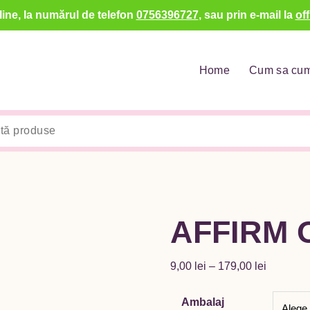
ine, la numărul de telefon
0756396727
, sau prin e-mail la
of
Home
Cum sa cu
AFFIRM 
Interval
9,00
lei
–
179,00
lei
de
prețuri:
Ambalaj