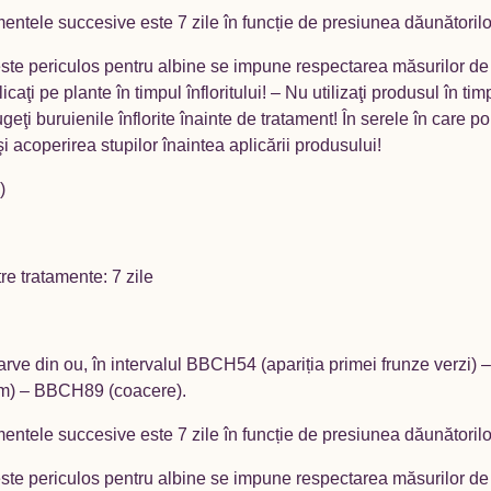
atamentele succesive este 7 zile în funcție de presiunea dăunătorilo
este periculos pentru albine se impune respectarea măsurilor de p
caţi pe plante în timpul înfloritului! – Nu utilizaţi produsul în ti
rugeţi buruienile înflorite înainte de tratament! În serele în care 
i acoperirea stupilor înaintea aplicării produsului!
)
re tratamente: 7 zile
arve din ou, în intervalul BBCH54 (apariția primei frunze verzi) 
mm) – BBCH89 (coacere).
atamentele succesive este 7 zile în funcție de presiunea dăunătorilo
este periculos pentru albine se impune respectarea măsurilor de p