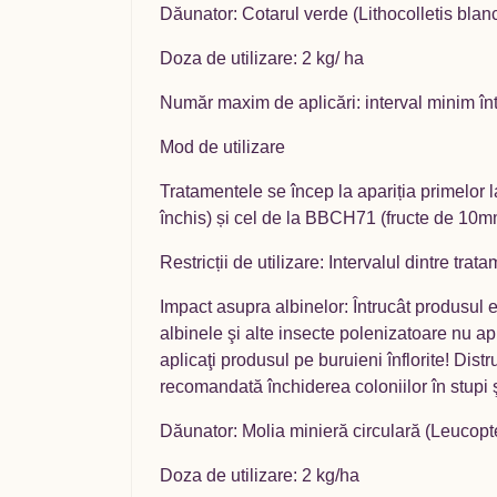
Dăunator: Cotarul verde (Lithocolletis blan
Doza de utilizare: 2 kg/ ha
Număr maxim de aplicări: interval minim înt
Mod de utilizare
Tratamentele se încep la apariția primelor l
închis) și cel de la BBCH71 (fructe de 10
Restricții de utilizare: Intervalul dintre tr
Impact asupra albinelor: Întrucât produsul 
albinele şi alte insecte polenizatoare nu apli
aplicaţi produsul pe buruieni înflorite! Dist
recomandată închiderea coloniilor în stupi ş
Dăunator: Molia minieră circulară (Leucopte
Doza de utilizare: 2 kg/ha