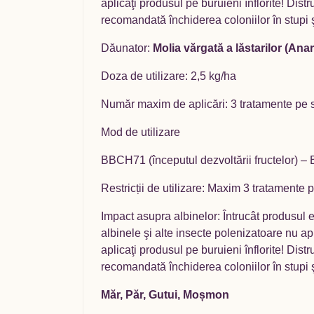
aplicaţi produsul pe buruieni înflorite! Dist
recomandată închiderea coloniilor în stupi ş
Dăunator:
Molia vărgată a lăstarilor (Anar
Doza de utilizare: 2,5 kg/ha
Număr maxim de aplicări: 3 tratamente pe se
Mod de utilizare
BBCH71 (începutul dezvoltării fructelor) 
Restricții de utilizare: Maxim 3 tratamente 
Impact asupra albinelor: Întrucât produsul 
albinele şi alte insecte polenizatoare nu apli
aplicaţi produsul pe buruieni înflorite! Dist
recomandată închiderea coloniilor în stupi ş
Măr, Păr, Gutui, Moșmon