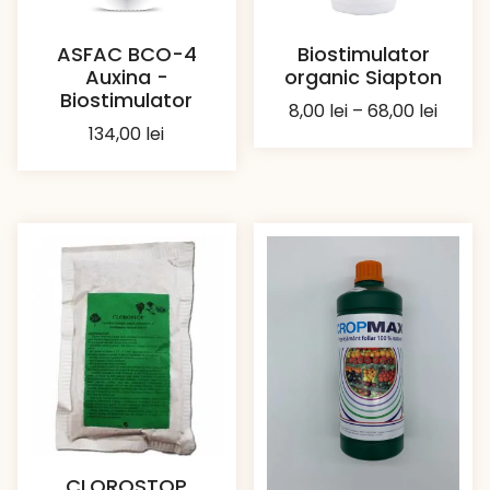
ASFAC BCO-4
Biostimulator
Auxina -
organic Siapton
Biostimulator
Interv
8,00
lei
–
68,00
lei
134,00
lei
de
prețur
8,00 le
până
la
68,00 
CLOROSTOP