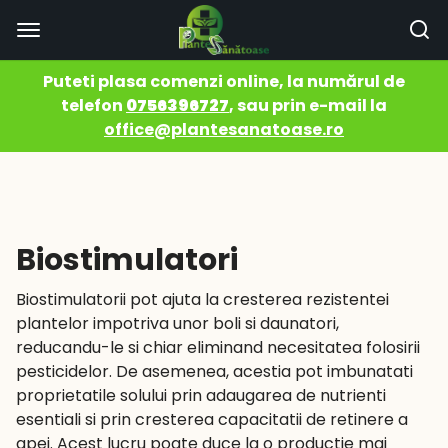
Puteti plasa comenzi online, la numărul de
telefon
0756396727
, sau prin e-mail la
office@plantesanatoase.ro
Sari
la
conținut
Biostimulatori
Biostimulatorii pot ajuta la cresterea rezistentei
plantelor impotriva unor boli si daunatori,
reducandu-le si chiar eliminand necesitatea folosirii
pesticidelor. De asemenea, acestia pot imbunatati
proprietatile solului prin adaugarea de nutrienti
esentiali si prin cresterea capacitatii de retinere a
apei. Acest lucru poate duce la o productie mai