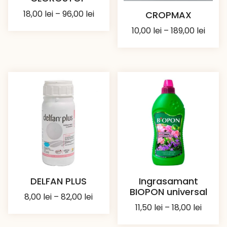
Interval
18,00
lei
–
96,00
lei
CROPMAX
de
Inter
10,00
lei
–
189,00
lei
prețuri:
de
18,00 lei
prețur
până
10,00 
la
până
96,00 lei
la
189,00
DELFAN PLUS
Ingrasamant
BIOPON universal
Interval
8,00
lei
–
82,00
lei
Interv
11,50
lei
–
18,00
lei
de
de
prețuri: