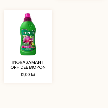
prețuri
8,00 lei
11,50 le
până
până
la
la
82,00 lei
18,00 l
INGRASAMANT
ORHIDEE BIOPON
12,00
lei