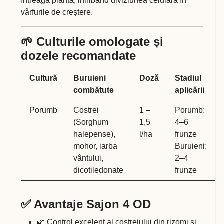
întreaga plantă, inhibând diviziunea celulară în
vârfurile de creștere.
🌱 Culturile omologate și
dozele recomandate
Cultură
Buruieni
Doză
Stadiul
combătute
aplicării
Porumb
Costrei
1 –
Porumb:
(Sorghum
1,5
4–6
halepense),
l/ha
frunze
mohor, iarba
Buruieni:
vântului,
2–4
dicotiledonate
frunze
✅ Avantaje Sajon 4 OD
🌿 Control excelent al costreiului din rizomi și