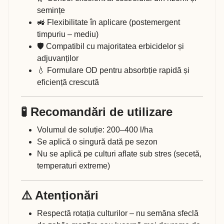
semințe
🚜 Flexibilitate în aplicare (postemergent
timpuriu – mediu)
🛡️ Compatibil cu majoritatea erbicidelor și
adjuvanților
💧 Formulare OD pentru absorbție rapidă și
eficiență crescută
🧪 Recomandări de utilizare
Volumul de soluție: 200–400 l/ha
Se aplică o singură dată pe sezon
Nu se aplică pe culturi aflate sub stres (secetă,
temperaturi extreme)
⚠️ Atenționări
Respectă rotația culturilor – nu semăna sfeclă