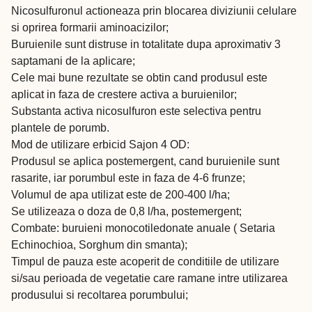
Nicosulfuronul actioneaza prin blocarea diviziunii celulare
si oprirea formarii aminoacizilor;
Buruienile sunt distruse in totalitate dupa aproximativ 3
saptamani de la aplicare;
Cele mai bune rezultate se obtin cand produsul este
aplicat in faza de crestere activa a buruienilor;
Substanta activa nicosulfuron este selectiva pentru
plantele de porumb.
Mod de utilizare erbicid Sajon 4 OD:
Produsul se aplica postemergent, cand buruienile sunt
rasarite, iar porumbul este in faza de 4-6 frunze;
Volumul de apa utilizat este de 200-400 l/ha;
Se utilizeaza o doza de 0,8 l/ha, postemergent;
Combate: buruieni monocotiledonate anuale ( Setaria
Echinochioa, Sorghum din smanta);
Timpul de pauza este acoperit de conditiile de utilizare
si/sau perioada de vegetatie care ramane intre utilizarea
produsului si recoltarea porumbului;