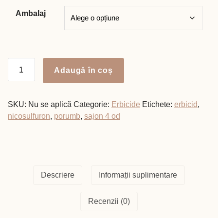
Ambalaj
Cantitate
Adaugă în coș
SAJON
4
OD
SKU:
Nu se aplică
Categorie:
Erbicide
Etichete:
erbicid
,
nicosulfuron
,
porumb
,
sajon 4 od
Descriere
Informații suplimentare
Recenzii (0)