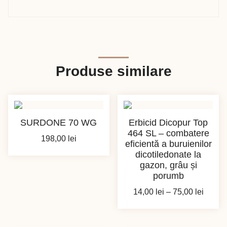
Produse similare
SURDONE 70 WG
Erbicid Dicopur Top
464 SL – combatere
198,00
lei
eficientă a buruienilor
dicotiledonate la
gazon, grâu și
porumb
Interva
14,00
lei
–
75,00
lei
de
prețuri