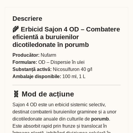
Descriere
🌾 Erbicid Sajon 4 OD – Combatere
eficientă a buruienilor
dicotiledonate în porumb
Producător:
Nufarm
Formulare:
OD – Dispersie în ulei
Substanță activă:
Nicosulfuron 40 g/l
Ambalaje disponibile:
100 ml, 1 L
🧬 Mod de acțiune
Sajon 4 OD este un erbicid sistemic selectiv,
destinat combaterii buruienilor graminee și a unor
dicotiledonate anuale din culturile de
porumb
.
Este absorbit rapid prin frunze și translocat în