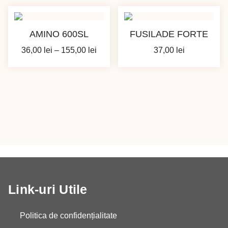
14,00 
până
la
AMINO 600SL
FUSILADE FORTE
75,00 
Interval
36,00
lei
–
155,00
lei
37,00
lei
de
prețuri:
36,00 lei
până
la
155,00 lei
Link-uri Utile
Politica de confidențialitate