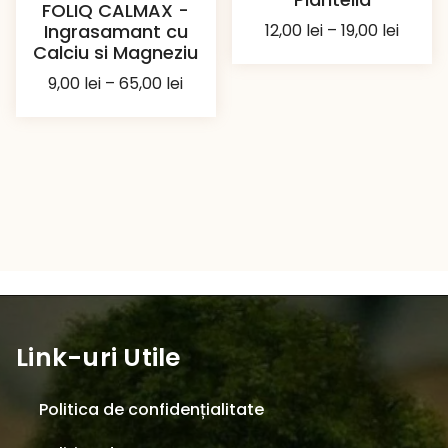
FOLIQ CALMAX -
Interv
12,00
lei
–
19,00
lei
Ingrasamant cu
Calciu si Magneziu
de
prețuri
Interval
9,00
lei
–
65,00
lei
12,00 l
de
până
prețuri:
la
9,00 lei
19,00 l
până
la
65,00 lei
Link-uri Utile
Politica de confidențialitate