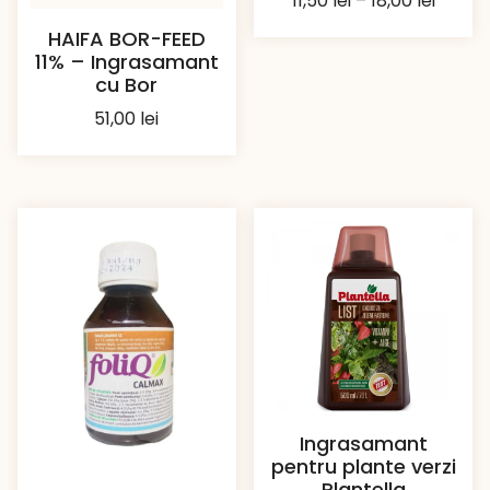
11,50
lei
–
18,00
lei
de
HAIFA BOR-FEED
prețuri
11% – Ingrasamant
11,50 le
cu Bor
până
51,00
lei
la
18,00 l
Ingrasamant
pentru plante verzi
Plantella