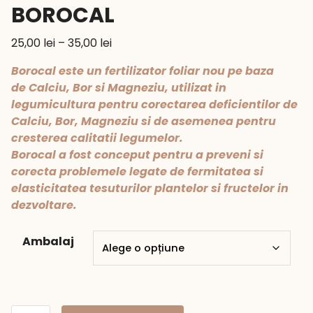
BOROCAL
Interval
25,00
lei
–
35,00
lei
de
Borocal este un fertilizator foliar nou pe baza
prețuri:
de Calciu, Bor si Magneziu, utilizat in
25,00 lei
legumicultura pentru corectarea deficientilor de
până
Calciu, Bor, Magneziu si de asemenea pentru
la
cresterea calitatii legumelor.
35,00 lei
Borocal a fost conceput pentru a preveni si
corecta problemele legate de fermitatea si
elasticitatea tesuturilor plantelor si fructelor in
dezvoltare.
Ambalaj
Cantitate