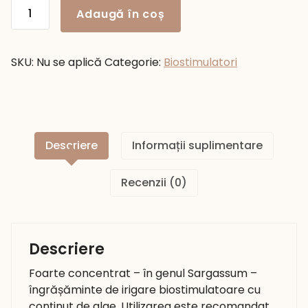
Cantitate
Adaugă în coș
ALGA
600
SKU:
Nu se aplică
Categorie:
Biostimulatori
Descriere
Informații suplimentare
Recenzii (0)
Descriere
Foarte concentrat – în genul Sargassum –
îngrășăminte de irigare biostimulatoare cu
conținut de alge. Utilizarea este recomandat