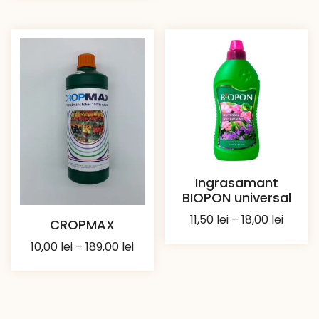
Ingrasamant
BIOPON universal
Interv
11,50
lei
–
18,00
lei
CROPMAX
de
Interval
10,00
lei
–
189,00
lei
prețuri
de
11,50 le
prețuri:
până
10,00 lei
la
până