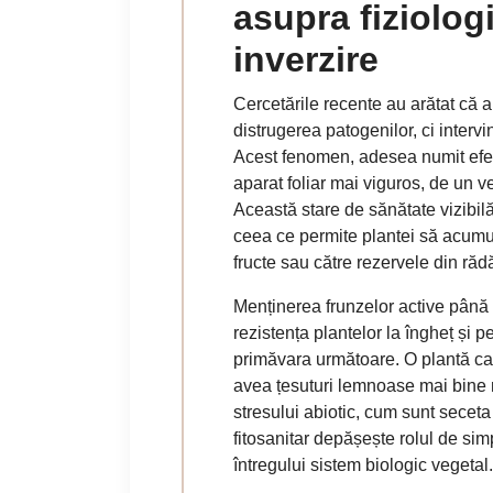
asupra fiziologi
inverzire
Cercetările recente au arătat că 
distrugerea patogenilor, ci intervi
Acest fenomen, adesea numit efec
aparat foliar mai viguros, de un v
Această stare de sănătate vizibilă 
ceea ce permite plantei să acumule
fructe sau către rezervele din răd
Menținerea frunzelor active până 
rezistența plantelor la îngheț și 
primăvara următoare. O plantă car
avea țesuturi lemnoase mai bine m
stresului abiotic, cum sunt seceta
fitosanitar depășește rolul de si
întregului sistem biologic vegetal.