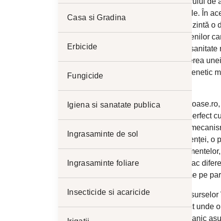
capacitatea administratorului de 
producă daune ireversibile. În ac
Casa si Gradina
fungicid universalis
reprezintă o d
complex împotriva patogenilor care
Erbicide
Abordarea actuală în fitosanitate 
concentrează pe menținerea unei f
să își atingă potențialul genetic 
Fungicide
a integrității fructelor.
Pe platforma plantesanatoase.ro,
Igiena si sanatate publica
combatere este aliniată perfect cu
care combină mai multe mecanisme
Ingrasaminte de sol
riscul de apariție a rezistenței, o
aplicarea corectă a tratamentelor,
Ingrasaminte foliare
parametrii calitativi care fac dife
economică a întregii ferme pe pa
Insecticide si acaricide
Gestionarea corectă a resurselor
treceri prin cultură, aspect unde 
Reducerea stresului mecanic asup