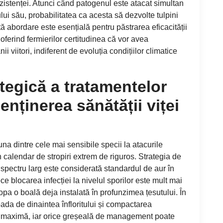
stenței. Atunci când patogenul este atacat simultan
lui său, probabilitatea ca acesta să dezvolte tulpini
ă abordare este esențială pentru păstrarea eficacității
 oferind fermierilor certitudinea că vor avea
ii viitori, indiferent de evoluția condițiilor climatice
tegică a tratamentelor
enținerea sănătății viței
una dintre cele mai sensibile specii la atacurile
 calendar de stropiri extrem de riguros. Strategia de
u spectru larg este considerată standardul de aur în
ce blocarea infecției la nivelul sporilor este mult mai
opa o boală deja instalată în profunzimea țesutului. În
ada de dinaintea înfloritului și compactarea
ste maximă, iar orice greșeală de management poate