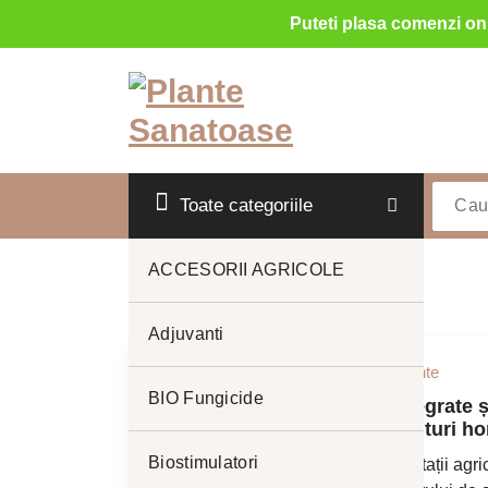
Puteti plasa comenzi onl
Sari
la
conținut
Toate categoriile
ACCESORII AGRICOLE
Adjuvanti
Publicat de
sanatoase_plante
10
BIO Fungicide
feb.
Știința protecției integrate 
în obținerea unor culturi ho
Biostimulatori
Succesul oricărei exploatații agr