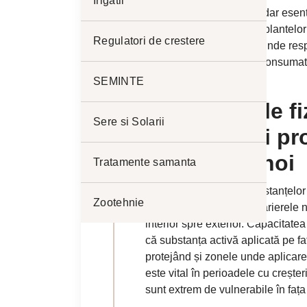
Irigatii
sunt beneficii colaterale dar ese
gândită. Astfel, protecția plantel
Regulatori de crestere
agricultură sustenabilă, unde res
împreună pentru a livra consumato
nutritivă superioară.
SEMINTE
Mecanismele fi
Sere si Solarii
sistemică și pr
țesuturilor noi
Tratamente samanta
Inovația în domeniul substanțelor
Zootehnie
capabile să penetreze barierele na
interior spre exterior. Capacitat
că substanța activă aplicată pe fa
protejând și zonele unde aplicarea 
este vital în perioadele cu creșter
sunt extrem de vulnerabile în fața