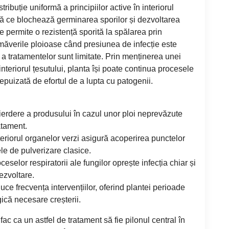
ribuție uniformă a principiilor active în interiorul
că ce blochează germinarea sporilor și dezvoltarea
e permite o rezistență sporită la spălarea prin
primăverile ploioase când presiunea de infecție este
 a tratamentelor sunt limitate. Prin menținerea unei
 interiorul țesutului, planta își poate continua procesele
 epuizată de efortul de a lupta cu patogenii.
pierdere a produsului în cazul unor ploi neprevăzute
atament.
teriorul organelor verzi asigură acoperirea punctelor
e de pulverizare clasice.
ceselor respiratorii ale fungilor oprește infecția chiar și
ezvoltare.
uce frecvența intervențiilor, oferind plantei perioade
gică necesare creșterii.
c ca un astfel de tratament să fie pilonul central în