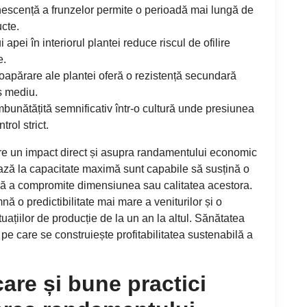
nescență a frunzelor permite o perioadă mai lungă de
ucte.
ei în interiorul plantei reduce riscul de ofilire
e.
oapărare ale plantei oferă o rezistență secundară
es mediu.
mbunătățită semnificativ într-o cultură unde presiunea
rol strict.
i are un impact direct și asupra randamentului economic
ează la capacitate maximă sunt capabile să susțină o
ără a compromite dimensiunea sau calitatea acestora.
nă o predictibilitate mai mare a veniturilor și o
tuațiilor de producție de la un an la altul. Sănătatea
pe care se construiește profitabilitatea sustenabilă a
care și bune practici