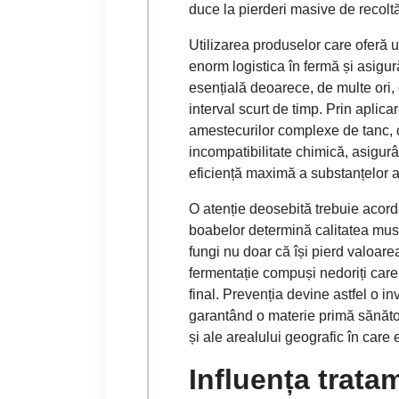
duce la pierderi masive de recolt
Utilizarea produselor care oferă u
enorm logistica în fermă și asigur
esențială deoarece, de multe ori, 
interval scurt de timp. Prin aplica
amestecurilor complexe de tanc, ca
incompatibilitate chimică, asigur
eficiență maximă a substanțelor a
O atenție deosebită trebuie acordat
boabelor determină calitatea mustu
fungi nu doar că își pierd valoare
fermentație compuși nedoriți care 
final. Prevenția devine astfel o inv
garantând o materie primă sănătoa
și ale arealului geografic în care e
Influența trata