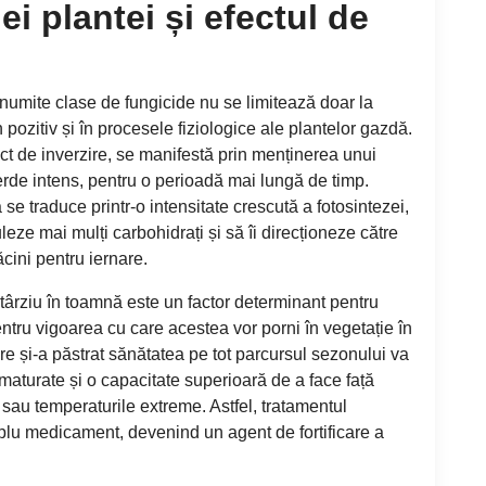
ei plantei și efectul de
anumite clase de fungicide nu se limitează doar la
n pozitiv și în procesele fiziologice ale plantelor gazdă.
t de inverzire, se manifestă prin menținerea unui
erde intens, pentru o perioadă mai lungă de timp.
se traduce printr-o intensitate crescută a fotosintezei,
ze mai mulți carbohidrați și să îi direcționeze către
ăcini pentru iernare.
târziu în toamnă este un factor determinant pentru
pentru vigoarea cu care acestea vor porni în vegetație în
e și-a păstrat sănătatea pe tot parcursul sezonului va
aturate și o capacitate superioară de a face față
 sau temperaturile extreme. Astfel, tratamentul
mplu medicament, devenind un agent de fortificare a