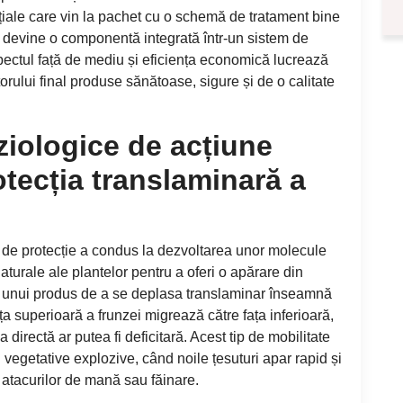
nțiale care vin la pachet cu o schemă de tratament bine
or devine o componentă integrată într-un sistem de
pectul față de mediu și eficiența economică lucrează
rului final produse sănătoase, sigure și de o calitate
ziologice de acțiune
otecția translaminară a
 de protecție a condus la dezvoltarea unor molecule
turale ale plantelor pentru a oferi o apărare din
ea unui produs de a se deplasa translaminar înseamnă
ța superioară a frunzei migrează către fața inferioară,
directă ar putea fi deficitară. Acest tip de mobilitate
i vegetative explozive, când noile țesuturi apar rapid și
 atacurilor de mană sau făinare.