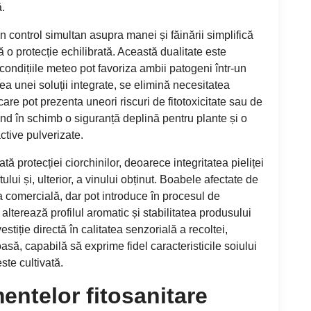
ă.
n control simultan asupra manei și făinării simplifică
ă o protecție echilibrată. Această dualitate este
condițiile meteo pot favoriza ambii patogeni într-un
rea unei soluții integrate, se elimină necesitatea
re pot prezenta uneori riscuri de fitotoxicitate sau de
ând în schimb o siguranță deplină pentru plante și o
ctive pulverizate.
ă protecției ciorchinilor, deoarece integritatea pieliței
lui și, ulterior, a vinului obținut. Boabele afectate de
a comercială, dar pot introduce în procesul de
alterează profilul aromatic și stabilitatea produsului
estiție directă în calitatea senzorială a recoltei,
să, capabilă să exprime fidel caracteristicile soiului
ste cultivată.
mentelor fitosanitare