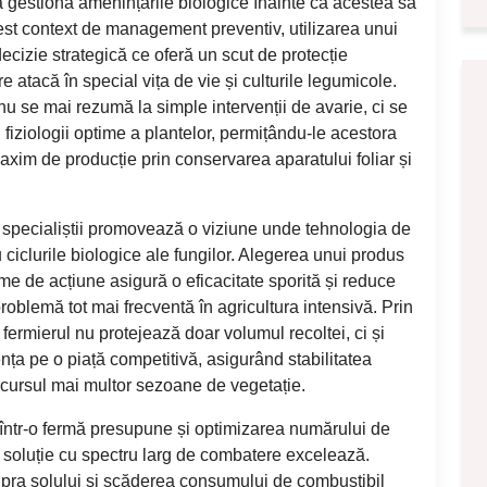
a gestiona amenințările biologice înainte ca acestea să
est context de management preventiv, utilizarea unui
ecizie strategică ce oferă un scut de protecție
 atacă în special vița de vie și culturile legumicole.
nu se mai rezumă la simple intervenții de avarie, ci se
iziologii optime a plantelor, permițându-le acestora
maxim de producție prin conservarea aparatului foliar și
 specialiștii promovează o viziune unde tehnologia de
 ciclurile biologice ale fungilor. Alegerea unui produs
 de acțiune asigură o eficacitate sporită și reduce
 problemă tot mai frecventă în agricultura intensivă. Prin
 fermierul nu protejează doar volumul recoltei, ci și
rența pe o piață competitivă, asigurând stabilitatea
rcursul mai multor sezoane de vegetație.
 într-o fermă presupune și optimizarea numărului de
o soluție cu spectru larg de combatere excelează.
ra solului și scăderea consumului de combustibil