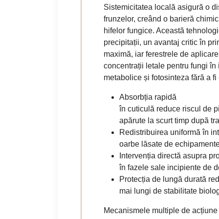
Sistemicitatea locală asigură o dist
frunzelor, creând o barieră chimi
hifelor fungice. Această tehnologi
precipitații, un avantaj critic în 
maximă, iar ferestrele de aplicare
concentrații letale pentru fungi în
metabolice și fotosinteza fără a fi
Absorbția rapidă
în cuticulă reduce riscul de 
apărute la scurt timp după tr
Redistribuirea uniformă în in
oarbe lăsate de echipamentel
Intervenția directă asupra pro
în fazele sale incipiente de d
Protecția de lungă durată red
mai lungi de stabilitate biolo
Mecanismele multiple de acțiune fa