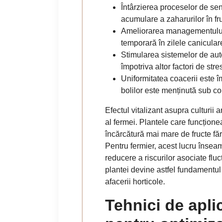
Întârzierea proceselor de se
acumulare a zaharurilor în fr
Ameliorarea managementului ap
temporară în zilele canicular
Stimularea sistemelor de aut
împotriva altor factori de str
Uniformitatea coacerii este î
bolilor este menținută sub cont
Efectul vitalizant asupra culturi
al fermei. Plantele care funcțion
încărcătură mai mare de fructe f
Pentru fermier, acest lucru înseam
reducere a riscurilor asociate fluc
plantei devine astfel fundamentul 
afacerii horticole.
Tehnici de apli