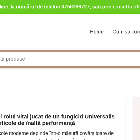
ine, la numărul de telefon
0756396727
, sau prin e-mail la
of
Home
Cum sa cu
și rolul vital jucat de un fungicid Universalis
rticole de înaltă performanță
icole moderne depinde într-o măsură covârșitoare de