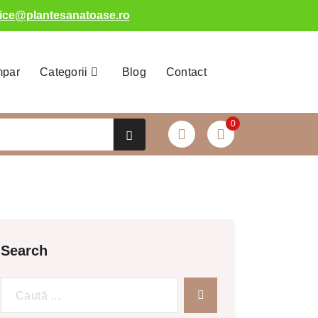
fice@plantesanatoase.ro
mpar
Categorii
Blog
Contact
0
Search
Caută
după: