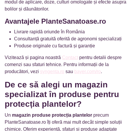
modul de aplicare, doze, culturi omologate și efecte asupra
bolilor și dăunătorilor.
Avantajele PlanteSanatoase.ro
Livrare rapidă oriunde în România
Consultanță gratuită oferită de agronomi specializați
Produse originale cu factură și garanție
Vizitează și pagina noastră
Contact
pentru detalii despre
comenzi sau sfaturi tehnice. Pentru informații de la
producători, vezi
syngenta.ro
sau
bayer.com/ro
.
De ce să alegi un magazin
specializat în produse pentru
protecția plantelor?
Un
magazin produse protecția plantelor
precum
PlanteSanatoase.ro îți oferă mai mult decât simple soluții
chimice. Oferim experiență, sfaturi și produse adaptate