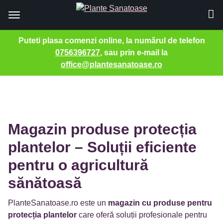
Puteti plasa comenzi online, la numărul de telefon
0756396727
, sau prin e-mail la
office@plantesanatoase.ro
Sari
la
conținut
Magazin produse protecția
plantelor – Soluții eficiente
pentru o agricultură
sănătoasă
PlanteSanatoase.ro este un
magazin cu produse pentru
protecția plantelor
care oferă soluții profesionale pentru