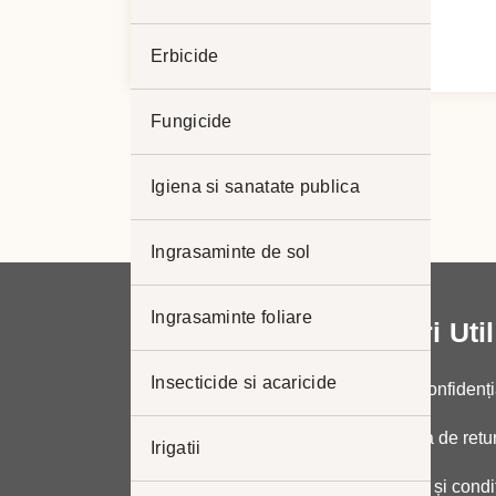
BACTOSPEINE DF
Interval
12,00
lei
–
59,00
lei
Erbicide
de
prețuri:
Fungicide
12,00 lei
până
Igiena si sanatate publica
la
59,00 lei
Ingrasaminte de sol
Ingrasaminte foliare
Link-uri Uti
Insecticide si acaricide
Politica de confidenți
Politica de retu
Irigatii
Termeni și condiț