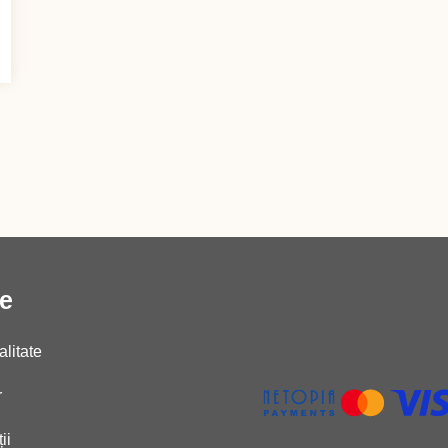
le
alitate
r
ii