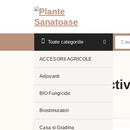
Sari
la
conținut
Toate categoriile
ACCESORII AGRICOLE
Adjuvanti
Substanta activ
BIO Fungicide
Biostimulatori
Casa si Gradina