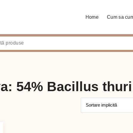
Home
Cum sa cu
a: 54% Bacillus thur