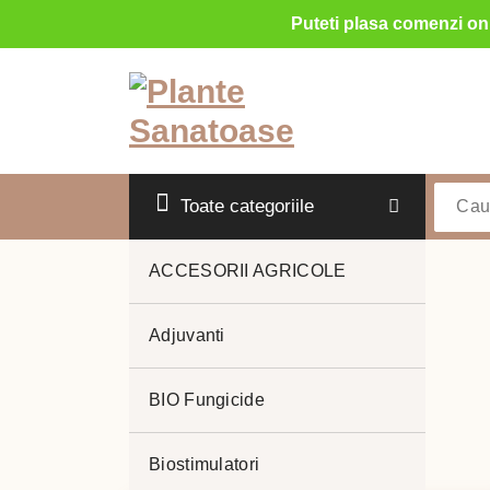
Puteti plasa comenzi onl
Sari
la
conținut
Toate categoriile
ACCESORII AGRICOLE
Adjuvanti
spanac
BIO Fungicide
Biostimulatori