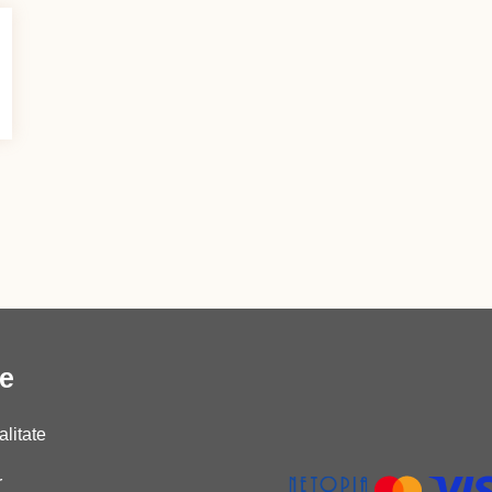
le
alitate
r