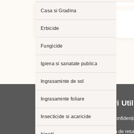
Casa si Gradina
CLOSER 120 SC
Interval
5,00
lei
–
32,00
lei
Erbicide
de
prețuri:
Fungicide
5,00 lei
până
Igiena si sanatate publica
la
32,00 lei
Ingrasaminte de sol
Ingrasaminte foliare
Link-uri Uti
Insecticide si acaricide
Politica de confidenți
Politica de retu