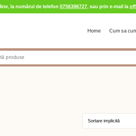
ine, la numărul de telefon
0756396727
, sau prin e-mail la
of
Home
Cum sa cu