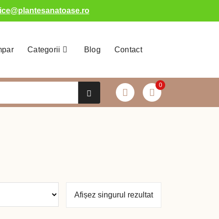
fice@plantesanatoase.ro
mpar
Categorii
Blog
Contact
0
Afișez singurul rezultat