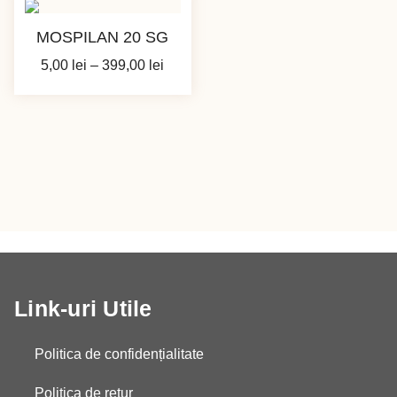
MOSPILAN 20 SG
Interval
5,00
lei
–
399,00
lei
de
prețuri:
5,00 lei
până
la
399,00 lei
Link-uri Utile
Politica de confidențialitate
Politica de retur