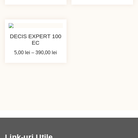
de
de
prețuri:
prețuri:
44,00 lei
5,00 le
până
până
la
la
DECIS EXPERT 100
225,00 lei
32,00 l
EC
Interval
5,00
lei
–
390,00
lei
de
prețuri:
5,00 lei
până
la
390,00 lei
Link-uri Utile