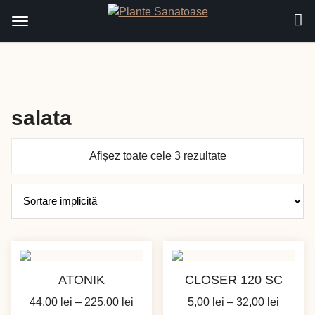
Sari
la
conținut
salata
Afișez toate cele 3 rezultate
ATONIK
CLOSER 120 SC
Interval
Interva
44,00
lei
–
225,00
lei
5,00
lei
–
32,00
lei