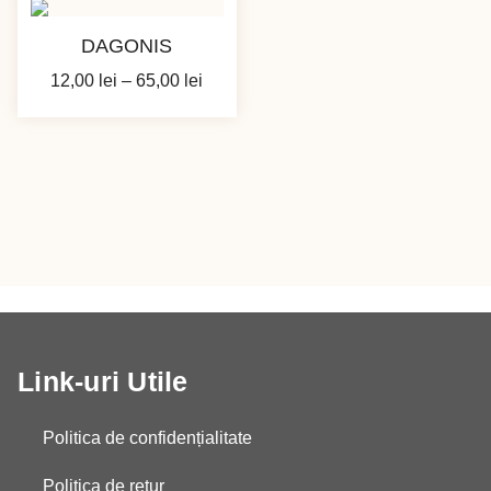
DAGONIS
Interval
12,00
lei
–
65,00
lei
de
prețuri:
12,00 lei
până
la
65,00 lei
Link-uri Utile
Politica de confidențialitate
Politica de retur