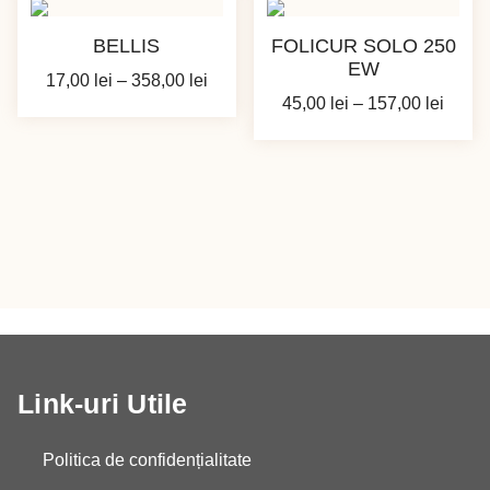
BELLIS
FOLICUR SOLO 250
EW
Interval
17,00
lei
–
358,00
lei
Interv
45,00
lei
–
157,00
lei
de
de
prețuri:
prețur
17,00 lei
45,00 
până
până
la
la
358,00 lei
157,00
Link-uri Utile
Politica de confidențialitate