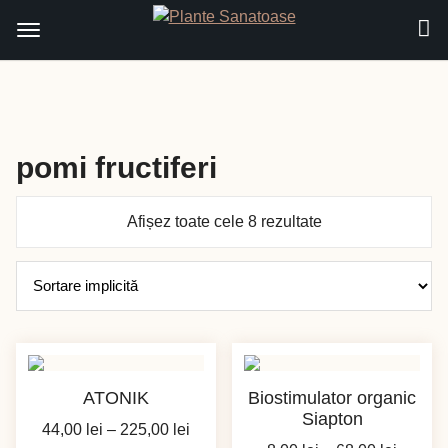
Sari
la
conținut
pomi fructiferi
Afișez toate cele 8 rezultate
ATONIK
Biostimulator organic
Siapton
Interval
44,00
lei
–
225,00
lei