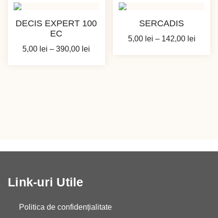
până
până
la
la
DECIS EXPERT 100
SERCADIS
189,00 lei
65,00 
EC
Interva
5,00
lei
–
142,00
lei
Interval
5,00
lei
–
390,00
lei
de
de
prețuri
prețuri:
5,00 le
5,00 lei
până
până
la
la
142,00
390,00 lei
Link-uri Utile
Politica de confidențialitate