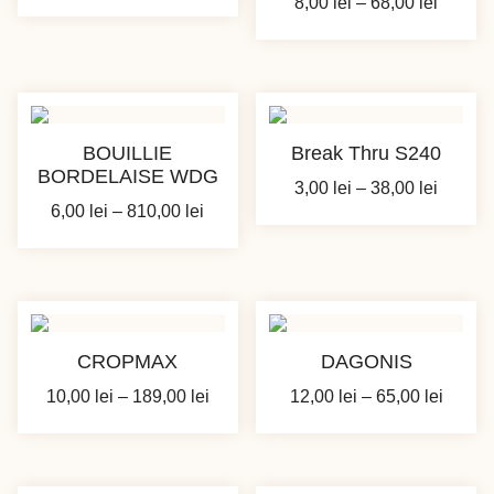
Interva
8,00
lei
–
68,00
lei
de
de
prețuri:
prețuri:
44,00 lei
8,00 le
până
până
la
la
225,00 lei
BOUILLIE
Break Thru S240
68,00 l
BORDELAISE WDG
Interva
3,00
lei
–
38,00
lei
Interval
6,00
lei
–
810,00
lei
de
de
prețuri:
prețuri:
3,00 le
6,00 lei
până
până
la
la
38,00 l
CROPMAX
DAGONIS
810,00 lei
Interval
Interva
10,00
lei
–
189,00
lei
12,00
lei
–
65,00
lei
de
de
prețuri:
prețuri
10,00 lei
12,00 