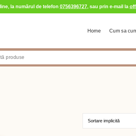
ine, la numărul de telefon
0756396727
, sau prin e-mail la
of
Home
Cum sa cu