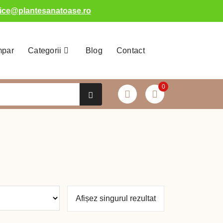
fice@plantesanatoase.ro
mpar
Categorii
Blog
Contact
0
Afișez singurul rezultat