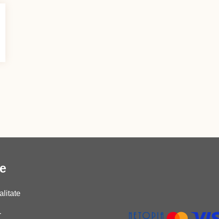
le
alitate
r