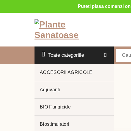
Puteti plasa comenzi onl
Sari
la
conținut
Toate categoriile
ACCESORII AGRICOLE
Adjuvanti
pepeni
BIO Fungicide
Biostimulatori