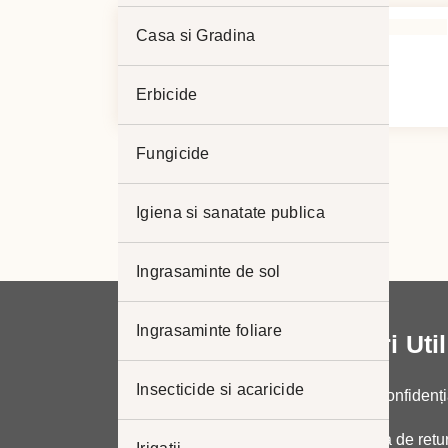
Casa si Gradina
ATONIK
Interval
44,00
lei
–
225,00
lei
Erbicide
de
prețuri:
Fungicide
44,00 lei
până
Igiena si sanatate publica
la
225,00 lei
Ingrasaminte de sol
Ingrasaminte foliare
Link-uri Uti
Insecticide si acaricide
Politica de confidenți
Politica de retu