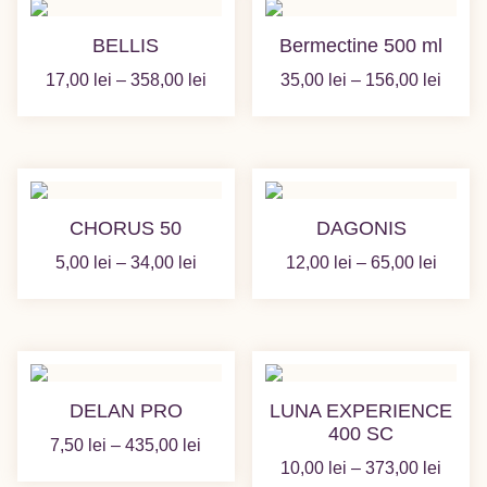
BELLIS
Bermectine 500 ml
Interval
Interv
17,00
lei
–
358,00
lei
35,00
lei
–
156,00
lei
de
de
prețuri:
prețur
17,00 lei
35,00 
până
până
la
la
CHORUS 50
DAGONIS
358,00 lei
156,00
Interval
Interva
5,00
lei
–
34,00
lei
12,00
lei
–
65,00
lei
de
de
prețuri:
prețuri
5,00 lei
12,00 
până
până
la
la
DELAN PRO
LUNA EXPERIENCE
34,00 lei
65,00 
400 SC
Interval
7,50
lei
–
435,00
lei
Interv
10,00
lei
–
373,00
lei
de