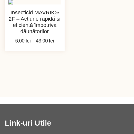
Insecticid MAVRIK®
2F – Acțiune rapidă și
eficientă împotriva
dăunătorilor
Interval
6,00
lei
–
43,00
lei
de
prețuri:
6,00 lei
până
la
43,00 lei
Link-uri Utile