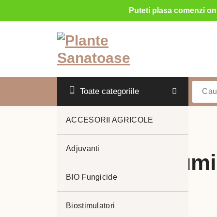
Puteti plasa comenzi onl
Sari
la
conținut
Toate categoriile
ACCESORII AGRICOLE
Adjuvanti
fosetil de alum
BIO Fungicide
Biostimulatori