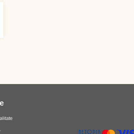
le
alitate
r