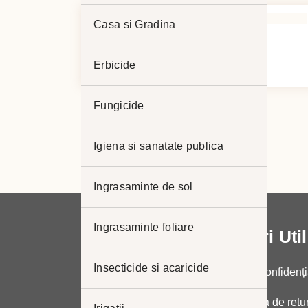
Casa si Gradina
Mikal Flash 45 WG
Interval
7,00
lei
–
1.180,00
lei
Erbicide
de
prețuri:
Fungicide
7,00 lei
până
Igiena si sanatate publica
la
1.180,00 lei
Ingrasaminte de sol
Ingrasaminte foliare
Link-uri Uti
Insecticide si acaricide
Politica de confidenți
Politica de retu