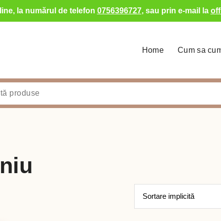
ine, la numărul de telefon
0756396727
, sau prin e-mail la
of
Home
Cum sa cu
iniu