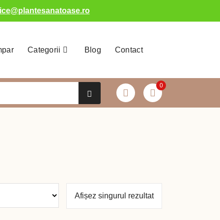
fice@plantesanatoase.ro
mpar
Categorii
Blog
Contact
0
Afișez singurul rezultat