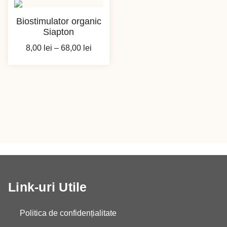
Biostimulator organic
Siapton
Interval
8,00
lei
–
68,00
lei
de
prețuri:
8,00 lei
până
la
68,00 lei
Link-uri Utile
Politica de confidențialitate